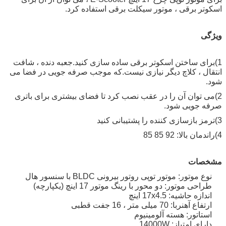
اسکوتر برقی ، موتور سیکلت برقی استفاده کرد.
ویژگی
1)برای ساختن اسکوتر برقی ساده سازی کنید.جعبه دنده ، شافت
انتقال ، کلاچ دیگر نیازی نیست.که موجب صرفه جویی در فضا می
شود.
2)می توان آن را در عقب نصب کرد تا فضای بیشتری برای باتری
صرفه جویی شود.
3)ترمز بازسازی کننده را پشتیبانی کنید
4)راندمان بالا: 92 85 85
مشخصات
نوع موتور: موتور توپی روتور بیرونی BLDC با سنسور هال
طراحی موتور: دو محور با رینگ موتور 17 اینچ (یکپارچه)
اندازه حاشیه: 17x4.5 اینچ
ارتفاع آهنربا: 70 میلی متر ، 16 جفت قطبی
استاتور: هسته آلومینیوم
دارای امتیاز: 14000W