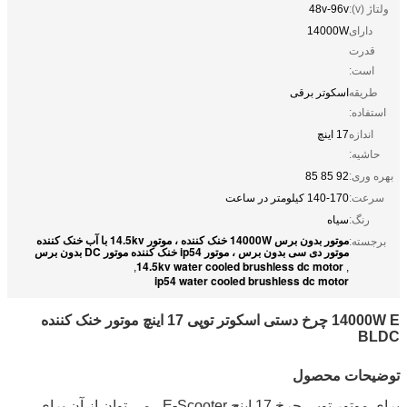
ولتاژ (v):
48v-96v
دارای
14000W
قدرت
است:
طریقه
اسکوتر برقی
استفاده:
اندازه
17 اینچ
حاشیه:
بهره وری:
92 85 85
سرعت:
140-170 کیلومتر در ساعت
رنگ:
سیاه
موتور بدون برس 14000W خنک کننده ، موتور 14.5kv با آب خنک کننده
برجسته:
موتور دی سی بدون برس ، موتور ip54 خنک کننده موتور DC بدون برس
14.5kv water cooled brushless dc motor
,
,
ip54 water cooled brushless dc motor
14000W E چرخ دستی اسکوتر توپی 17 اینچ موتور خنک کننده
BLDC
توضیحات محصول
برای موتور توپی چرخ 17 اینچ E-Scooter ، می توان از آن برای