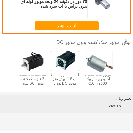
70 دور در دقیقه 24 ولت موتور لوله ای
بدون براش با آب سرد شده
ادامه هید
موتور خنک کننده بدون موتور DC
بیش
موتور DC 10 اینچ با
موتور خنک کننده با
کاملاً محصور شده با
12 شکاف 8 قطب
نک شده
آب بدون جاروبک
آب 1.8 نیوتن متر
3 فاز خنک کننده
دستی اسک
2000 G.Cm
موتور DC بدون
موتور DC بدون
17 اینچ
Torque 8000 Rpm
براش
برس
کننده BLDC
36mm
تغییر زبان
Persian