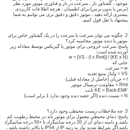
موجود ، گشتاور بار ، سرعت در بار و فناوری موتور مورد نظر
(برس یا بدون برس).برای اطمینان ، هرچه اطلاعات کاربردی
بیشتری ارائه دهید ، موتور دقیق و دقیق تری می توانیم به شما
پیشنهاد یا نقل قول کنیم.
2. چگونه می توان سرعت یا سرعت را در یک گشتاور خاص برای
موتور یا دنده موتور محاسبه کرد؟
پاسخ: سرعت خروجی برای موتور یا گیربکس توسط معادله زیر
آورده شده است:
w = [VS - (I x Rmt)] / (KE x N)
جایی که
w = سرعت
VS = ولتاژ منبع تغذیه
I = جریان (حاصل از معادله قبلی)
Rmt = مقاومت ترمینال موتور
KE = Back-EMF ثابت
N = نسبت دنده (اگر جعبه دنده وجود ندارد 1 برابر است)
3. چه ملاحظات زیست محیطی وجود دارد؟
پاسخ: دماي محيطي معمول براي موتور بايد در محيط رطوبت كم
باشد و دامنه دماي آن از 20 درجه سانتيگراد تا +50 درجه سانتيگراد
باشد.اگر شرایط شدید نیاز به رتبه IP از IP54 یا بالاتر داشته باشد ،