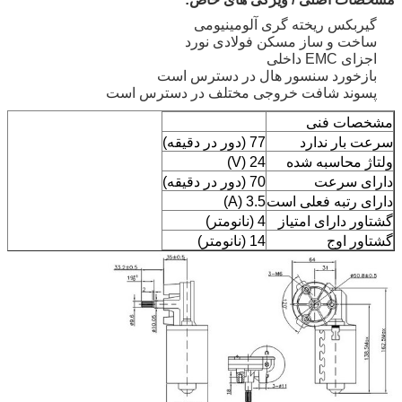
گیربکس ریخته گری آلومینیومی
ساخت و ساز مسکن فولادی نورد
اجزای EMC داخلی
بازخورد سنسور هال در دسترس است
پسوند شافت خروجی مختلف در دسترس است
مشخصات فنی
سرعت بار ندارد
77 (دور در دقیقه)
ولتاژ محاسبه شده
24 (V)
دارای سرعت
70 (دور در دقیقه)
دارای رتبه فعلی است
3.5 (A)
گشتاور دارای امتیاز
4 (نانومتر)
گشتاور اوج
14 (نانومتر)