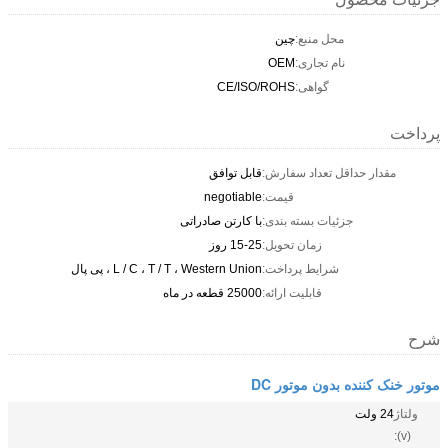
محل منبع:
چین
نام تجاری:
OEM
گواهی:
CE/ISO/ROHS
پرداخت
مقدار حداقل تعداد سفارش:
قابل توافق
قیمت:
negotiable
جزئیات بسته بندی:
با کارتن صادراتی
زمان تحویل:
15-25 روز
شرایط پرداخت:
L / C ، T / T ، Western Union ، پی پال
قابلیت ارائه:
25000 قطعه در ماه
شرح
موتور خنک کننده بدون موتور DC
ولتاژ
24 ولت
(v):