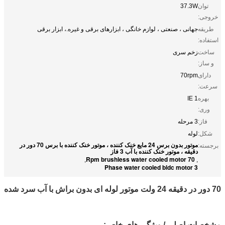
توان
37.3W
خروجی:
طریقه
جهانی ، صنعتی ، لوازم خانگی ، ابزارهای برقی و غیره.، ابزار برقی
استفاده:
ساخت
زخم سری
و ساز:
دارای
70rpm
سرعت:
بهره
IE 1
وری:
فاز:
3 مرحله
شکل:
لوله
موتور بدون برس 24 مایع خنک کننده ، موتور خنک کننده با برس 70 دور در
برجسته:
دقیقه ، موتور خنک کننده با آب 3 فاز
70 Rpm brushless water cooled motor
,
,
3 Phase water cooled bldc motor
70 دور در دقیقه 24 ولت موتور لوله ای بدون براش با آب سرد شده
مشخصات اصلی / ویژگی های خاص: