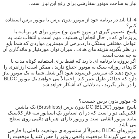
نیاز به ساخت موتور سفارشی برای رفع این نیاز است.
4- آیا باید در برنامه خود از موتور بدون برس یا موتور برس استفاده
کنم؟
پاسخ: تصمیم گیری در مورد تعیین نوع موتور برای هر برنامه یا
پروژه ای که در حال انجام آن هستید ، مهم است و انتخاب شما به
عوامل مختلفی بستگی دارد.برخی از مهمترین مواردی که شما باید
در نظر بگیرید هزینه های هدف ، میزان توان موردنیاز و ماندگاری آن
به چه مدت است.
اگر پروژه یا برنامه ای دارید که فقط برای استفاده کوتاه مدت یا
کارهای روزانه سبک به موتور احتیاج دارید ، ممکن است ارزانتری را
ترجیح دهید که سریعتر فرسوده شود.اگر شغل شما به یک موتور نیاز
دارد که حداکثر طول عمر کند ، احتمالاً می خواهید یک موتور BLDC
را در نظر بگیرید ، به دلایلی که آشکار خواهد شد.
5- موتور بدون برس چیست؟
پاسخ: موتور DC (BLDC) بدون برس (Brushless) یک ماشین
الکتریکی دوار است که در آن استاتور یک استاتور سه فاز کلاسیک
مانند موتور القایی است و روتور دارای آهنربای دائمی روی سطح
می باشد.
موتورهای BLDC معمولاً از سنسورهای موقعیت داخلی یا خارجی
بهره می گیرند تا موقعیت واقعی روتور را حس کنند یا موقعیت را