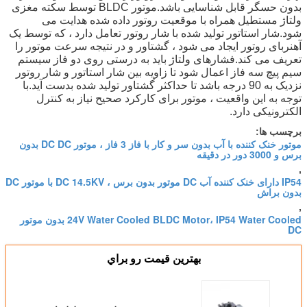
بدون حسگر قابل شناسایی باشد.موتور BLDC توسط سکته مغزی
ولتاژ مستطیل همراه با موقعیت روتور داده شده هدایت می
شود.شار استاتور تولید شده با شار روتور تعامل دارد ، که توسط یک
آهنربای روتور ایجاد می شود ، گشتاور و در نتیجه سرعت موتور را
تعریف می کند.فشارهای ولتاژ باید به درستی روی دو فاز سیستم
سیم پیچ سه فاز اعمال شود تا زاویه بین شار استاتور و شار روتور
نزدیک به 90 درجه باشد تا حداکثر گشتاور تولید شده بدست آید.با
توجه به این واقعیت ، موتور برای کارکرد صحیح نیاز به کنترل
الکترونیکی دارد.
برچسب ها:
موتور خنک کننده با آب بدون سر و کار با فاز 3 فاز ، موتور DC DC بدون
برس و 3000 دور در دقیقه
,
IP54 دارای خنک کننده آب DC موتور بدون برس ، DC 14.5KV با موتور DC
بدون براش
,
24V Water Cooled BLDC Motor، IP54 Water Cooled بدون موتور
DC
بهترين قيمت رو براي