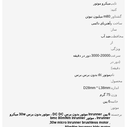
تایپ
میکرو موتور
کنید:
گشتاور:
m80 میلیون نیوتن
ساخت و
آهنربای دائمی
ساز:
محافظت
ضد آب
از
ویژگی:
سرعت
3000-20000 دور در دقیقه
(دور در
دقیقه):
نام
موتور dc بدون برس برس
محصول:
اندازه:
D28mm * L38mm
وزن:
75 گرم
خاتمه
6 پین
موتور:
6 پین Inrunner موتور بدون برس DC DC ، موتور بدون برس 30w میکرو
برجسته:
Inrunner ، موتور bmc 80mNm inrunner
30w micro inrunner brushless motor
,
,
80mNm inrunner bldc motor