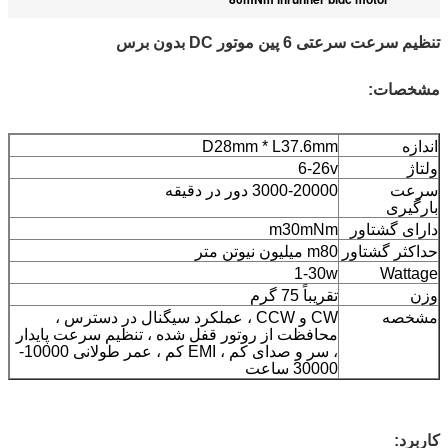
تنظیم سرعت سرعتی 6 پین موتور DC بدون برس
مشخصات:
اندازه
D28mm * L37.6mm
ولتاژ
6-26v
سرعت
3000-20000 دور در دقیقه
بارگیری
دارای گشتاور
m30mNm
حداکثر گشتاور
m80 میلیون نیوتن متر
1-30w
Wattage
وزن
تقریباً 75 گرم
مشخصه
CW و CCW ، عملکرد سیگنال در دسترس ،
محافظت از روتور قفل شده ، تنظیم سرعت پایدار
، سر و صدای کم ، EMI کم ، عمر طولانی 10000-
30000 ساعت
کاربرد: