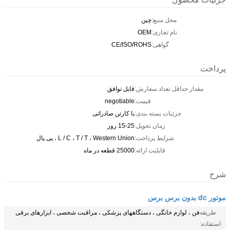
محل منبع:
چین
نام تجاری:
OEM
گواهی:
CE/ISO/ROHS
پرداخت
مقدار حداقل تعداد سفارش:
قابل توافق
قیمت:
negotiable
جزئیات بسته بندی:
با کارتن صادراتی
زمان تحویل:
15-25 روز
شرایط پرداخت:
L / C ، T / T ، Western Union ، پی پال
قابلیت ارائه:
25000 قطعه در ماه
شرح
موتور dc بدون برس برس
طریقه
فن ، لوازم خانگی ، دستگاههای پزشکی ، مراقبت شخصی ، ابزارهای برقی
استفاده: