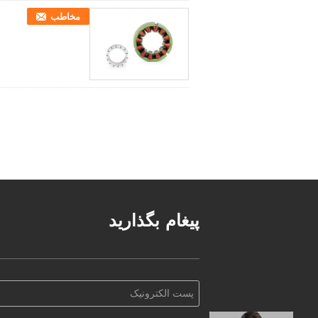
مخاطب
پیغام بگذارید