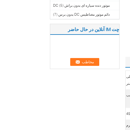
موتور دنده سیاره ای بدون براش DC
(5)
دائم موتور مغناطیس DC بدون برس
(7)
چت IM آنلاین در حال حاضر
یق 300 میلی متر-500 میلی
تر
4