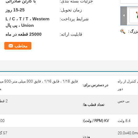
جزئیات بسته بندی:
با کارتن صادراتی
زمان تحویل:
15-25 روز
شرایط پرداخت:
L / C ، T / T ، Western
Union ، پی پال
بزرگ :
قابلیت ارائه:
25000 قطعه در ماه
مخاطب
 کنترل از راه
قایق 1/18 ، قایق 1/16 ، قا
در دسترس برای:
دور
م
بی حس
2 قطب
تعداد قطب ها:
8.4 ولت
KV (RPM / ولت):
500
20.0x40.0
57 گرم
وزن: