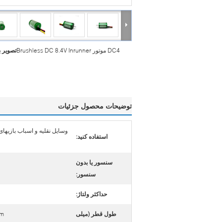
DC4 موتور Brushless DC 8.4V Inrunner
تصویر 
توضیحات محصول جزئیات
وسایل نقلیه و اسباب بازیهای
استفاده کنید:
سنسور یا بدون
سنسور:
حداکثر ولتاژ:
طول قطر (میلی
mm