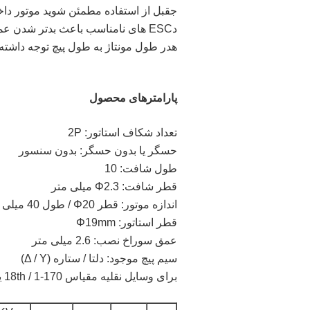
جقبل از استفاده مطمئن شوید موتور د
دESC های نامناسب باعث بدتر شدن عملکرد موتور می شوند.لطفاً از ESC همسان استفاده کنید.
هدر طول مونتاژ به طول پیچ توجه داشته 
پارامترهای محصول
تعداد شکاف استاتور: 2P
حسگر یا بدون حسگر: بدون سنسور
طول شافت: 10
قطر شافت: Φ2.3 میلی متر
اندازه موتور: قطر Φ20 / طول 40 میلی متر
قطر استاتور: Φ19mm
عمق سوراخ نصب: 2.6 میلی متر
سیم پیچ موجود: دلتا / ستاره (Δ / Y)
برای وسایل نقلیه مقیاس 170-1 / 18th یا 1 / 16th ، Boat 300mm-500mm در دسترس است