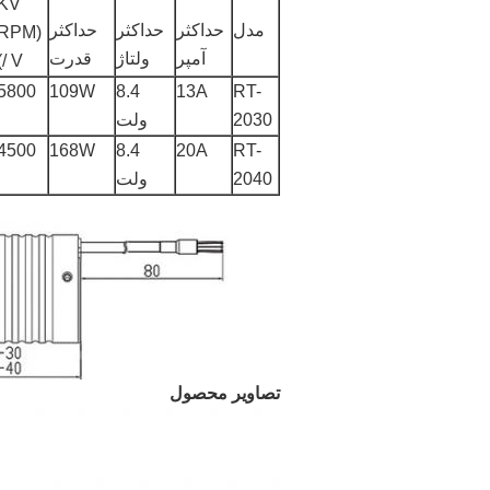
KV
مدل
حداکثر
حداکثر
حداکثر
(RPM
آمپر
ولتاژ
قدرت
/ V)
5800
109W
8.4
13A
RT-
2030
ولت
4500
168W
8.4
20A
RT-
2040
ولت
تصاویر محصول