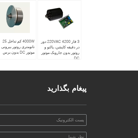
4000W کم تداخل 25
3 فاز 220VAC 4200 دور
نانومتری روتور بیرونی
در دقیقه کاپشن، پالتو و
موتور DC بدون برس
روتور بدون جاروبک موتور
DC
پیغام بگذارید