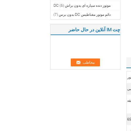
موتور دنده سیاره ای بدون براش DC
(5)
دائم موتور مغناطیس DC بدون برس
(7)
چت IM آنلاین در حال حاضر
ور
می
65
م