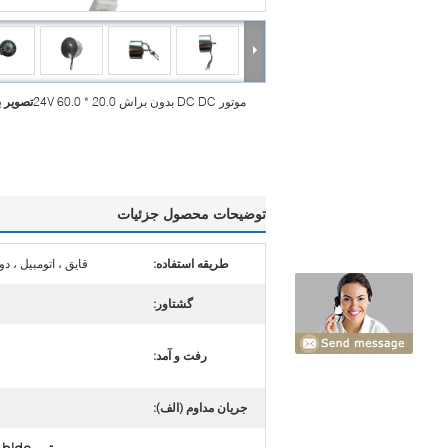
موتور DC DC بدون براش 24V 60.0 * 20.0
تصویر 
توضیحات محصول جزئیات
طریقه استفاده:
قایق ، اتومبیل ، د
گشتاور:
رفت و آمد:
جریان مداوم (الف):
موتور bldc روتور بیرونی میکرو