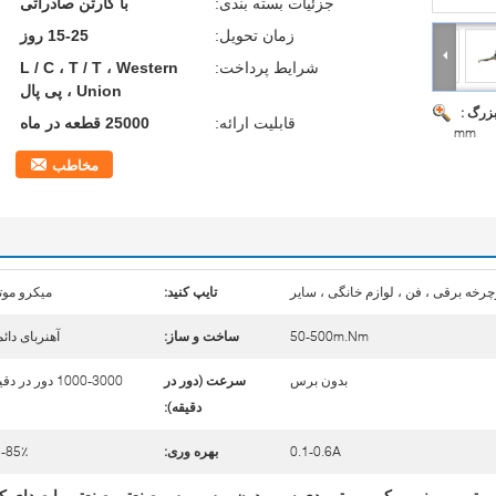
جزئیات بسته بندی:
با کارتن صادراتی
زمان تحویل:
15-25 روز
شرایط پرداخت:
L / C ، T / T ، Western
Union ، پی پال
بزرگ :
قابلیت ارائه:
25000 قطعه در ماه
mm
مخاطب
وچرخه برقی ، فن ، لوازم خانگی ، سایر
تایپ کنید:
میکرو موت
50-500m.Nm
ساخت و ساز:
آهنربای دائ
بدون برس
سرعت (دور در
1000-3000 دور در دقیقه
دقیقه):
0.1-0.6A
بهره وری:
-85٪
موتور دی سی بدون برس برس صنعتی صنعتی با صدای ک