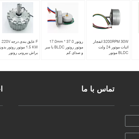
3200RPM 30W انفجار
روتور 37.0 * 17.0mm
F عایق بندی درجه 220V
اثبات موتور 24 ولت
موتور روتور BLDC با سر
1.5 KW موتور روتور بدو
BLDC موتور
و صدای کم
براش بیرونی روتور
تماس با ما
ا