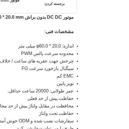
برجسته کردن:
موتور DC DC بدون براش 24V 60.0 * 20.0 mm
مشخصات فنی:
اندازه: φ60.0 * 20.0 میلی متر
محدوده سرعت پالس PWM
چرخش جهت عقربه های ساعت / خلاف 
سیگنال بازخورد سرعت FG
EMC کم
نویز پایین
عمر طولانی: 20000 ساعت حداقل.
حفاظت بیش از حد فعلی
محافظت در مقابل ولتاژ بیش از حد مجا
حفاظت تحت ولتاژ
سفارشات نصب شده و ODM خوش آمدید
طرح را می توان سفارشی کرد