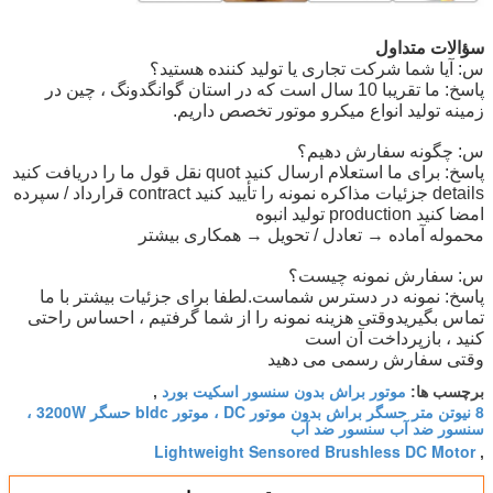
سؤالات متداول
س: آیا شما شرکت تجاری یا تولید کننده هستید؟
پاسخ: ما تقریبا 10 سال است که در استان گوانگدونگ ، چین در
زمینه تولید انواع میکرو موتور تخصص داریم.
س: چگونه سفارش دهیم؟
پاسخ: برای ما استعلام ارسال کنید quot نقل قول ما را دریافت کنید
details جزئیات مذاکره نمونه را تأیید کنید contract قرارداد / سپرده
امضا کنید production تولید انبوه
محموله آماده → تعادل / تحویل → همکاری بیشتر
س: سفارش نمونه چیست؟
پاسخ: نمونه در دسترس شماست.لطفا برای جزئیات بیشتر با ما
تماس بگیریدوقتی هزینه نمونه را از شما گرفتیم ، احساس راحتی
کنید ، بازپرداخت آن است
وقتی سفارش رسمی می دهید
موتور براش بدون سنسور اسکیت بورد
برچسب ها:
,
8 نیوتن متر حسگر براش بدون موتور DC ، موتور bldc حسگر 3200W ،
سنسور ضد آب سنسور ضد آب
Lightweight Sensored Brushless DC Motor
,