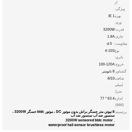
از
ویژگی:
بهره
IE 1
وری:
قدرت:
3200W
جاری:
1.9A
مقاومت:
۰ 5 ۰۵
نوع
4-10S
باتری:
خروج:
100-120A
گشتاور:
8 نانومتر
شافت
8/10
(میلی
متر):
اندازه
63.4 * 77
(MM):
8 نیوتن متر حسگر براش بدون موتور DC ، موتور bldc حسگر 3200W ،
برجسته:
سنسور ضد آب سنسور ضد آب
3200W sensored bldc motor
,
,
waterproof hall sensor brushless motor