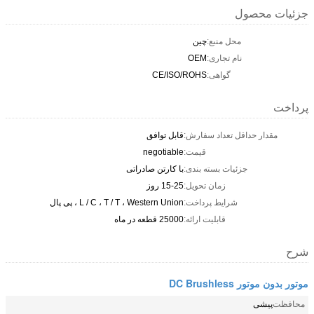
جزئیات محصول
محل منبع:
چین
نام تجاری:
OEM
گواهی:
CE/ISO/ROHS
پرداخت
مقدار حداقل تعداد سفارش:
قابل توافق
قیمت:
negotiable
جزئیات بسته بندی:
با کارتن صادراتی
زمان تحویل:
15-25 روز
شرایط پرداخت:
L / C ، T / T ، Western Union ، پی پال
قابلیت ارائه:
25000 قطعه در ماه
شرح
موتور بدون موتور DC Brushless
محافظت
پیشی