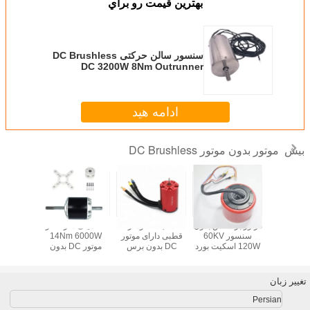
بهترين قيمت رو براي
سنسور سالن حرکتی DC Brushless
DC 3200W 8Nm Outrunner
ادامه هید
موتور بدون موتور DC Brushless
بیش
موتور DC بدون
موتور براشلس بدون
ضد آب 1 نانومتر 6
80 میلی متر قطر
 حسگر
سنسور 60KV
قطبی دارای موتور
14Nm 6000W
120W اسکیت بورد
DC بدون برس
موتور DC بدون
V
برس
DC
تغییر زبان
Persian