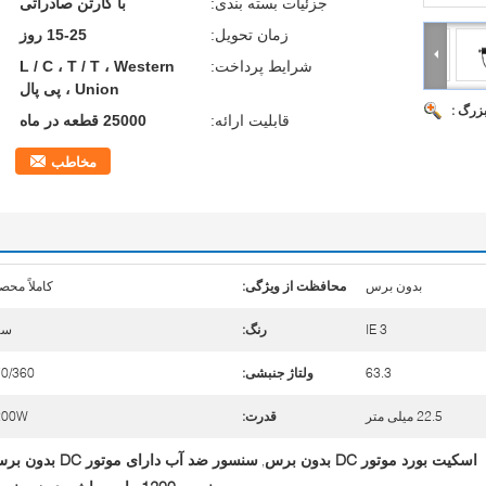
جزئیات بسته بندی:
با کارتن صادراتی
زمان تحویل:
15-25 روز
شرایط پرداخت:
L / C ، T / T ، Western
Union ، پی پال
بزرگ :
قابلیت ارائه:
25000 قطعه در ماه
مخاطب
بدون برس
محافظت از ویژگی:
کاملاً محص
IE 3
رنگ:
سی
63.3
ولتاژ جنبشی:
0/360
22.5 میلی متر
قدرت:
200W
اسکیت بورد موتور DC بدون برس
سنسور ضد آب دارای موتور DC بدون برس
,