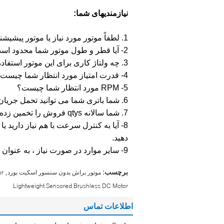
نیازمندیهای شما:
1. لطفاً موتور مورد نیاز یا موتور پیشیشنی مورد نیاز خود را انتخاب کنید.
2- آیا قطر و طول موتور شما محدود است؟
3. چه ولتاژ کاری برای این موتور استفاده خواهید کرد؟
4- قدرت امتیاز مورد انتظار شما چیست؟
5- RPM مورد انتظار شما چیست؟
6. شما باتری شما می توانید تحمل جریان اوج چقدر بالا؟
7. شما سالانه qtys فروش را تخمین زده اید؟
8- آیا به کنترل سرعت با هم نیاز دارید
دهید.
9- سایر موارد در صورت نیاز ، به عنوان مثال ، طول سیم ، انواع کانکتور و غیره.
,
برچسب:
موتور براش بدون سنسور اسکیت بورد
or
Lightweight Sensored Brushless DC Motor
اطلاعات تماس