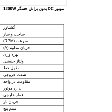
موتور DC بدون براش حسگر 1200W
گشتاور
ساخت و ساز
سرعت (RPM)
جریان مداوم (A)
بهره وری
ولتاژ جنبشی
طول خط
شفت خروجی
مقاومت در واحد
اندازه موتور
قطر خارجی
جریان بار
سیم پیچ