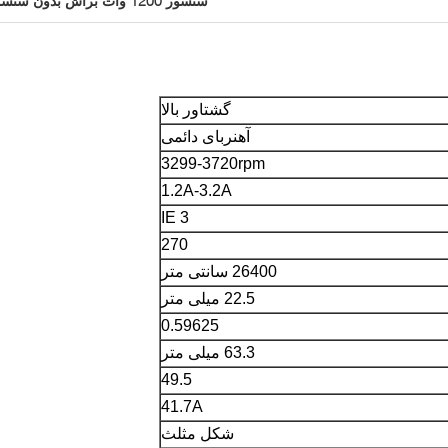
سنسور 1200 وات براش بدون سنسور
گشتاور بالا
آهنربای دائمی
3299-3720rpm
1.2A-3.2A
IE 3
270
26400 سانتی متر
22.5 میلی متر
0.59625
63.3 میلی متر
49.5
41.7A
شکل مثلث