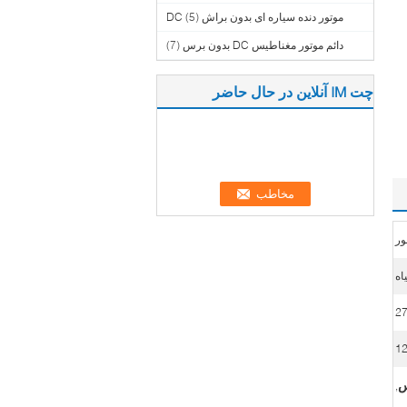
موتور دنده سیاره ای بدون براش DC
(5)
دائم موتور مغناطیس DC بدون برس
(7)
چت IM آنلاین در حال حاضر
ور
اه
27
1
,