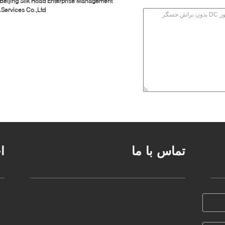
Beijing Silk Road Enterprise Management
Services Co.,Ltd.
تماس با ما
ا